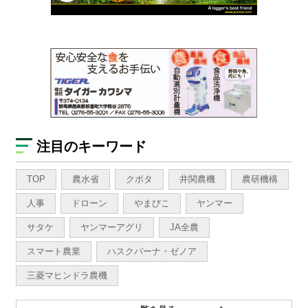
注目のキーワード
TOP
農水省
クボタ
井関農機
農研機構
人事
ドローン
やまびこ
ヤンマー
サタケ
ヤンマーアグリ
JA全農
スマート農業
ハスクバーナ・ゼノア
三菱マヒンドラ農機