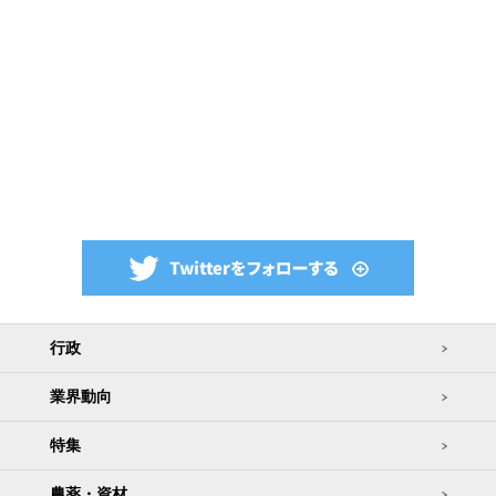
行政
業界動向
特集
農薬・資材