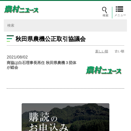
メニュー
秋田県農機公正取引協議会
新しい順
古い順
2021/08/02
商協は白石理事長再任 秋田県農機３団体
が総会