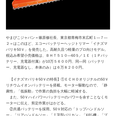
やまびこジャパン＝篠原修社長、東京都青梅市末広町１―７―
２＝はこのほど、エコーバッテリーヘッジトリマー「イナズマ
バリキ50Ｖ」を発売した。高耐久且つ軽量のプロ向けモデル。
税込み希望小売価格は、ＢＨＴ５１０―60Ｓ／１Ｅ（１Ｐバッ
テリー、充電器付属）が10万５６００円、同―同（バッテリ
ー、充電器なし、本体のみ）は６万８２００円。
【イナズマバリキ50Ｖの特長】①ＥＣＨＯオリジナルの50Ｖ
リチウムイオンバッテリーを搭載。モーター駆動なので、「静
粛性」「低振動」で作業の負担を大幅に軽減する。
また、50Ｖハイパワーバッテリーのパワーを余すことなくモ
ーターに伝え、剪定作業がはかどる。
②共通バッテリーを採用。50Ｖ対応の「トップハンドルソ
ー」「リアハンドルソー」「Ｔ字型バリカン」「刈払機」「ブ