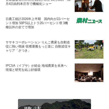
月4日由利本庄市で機械化ショー
日農工統計2026年上半期 国内向が22パーセ
ント増加 50PS以上トラ20パーセント増 3機
種以外の全てで増加
ササキコーポレーション りんご農家も自動追
従に熱い視線 収穫運搬もっと楽に 自動追従キ
ャリア「さつき」
IPCSA（イプサ）が総会 地域農業を未来へ
現場と研究を結ぶ好循環