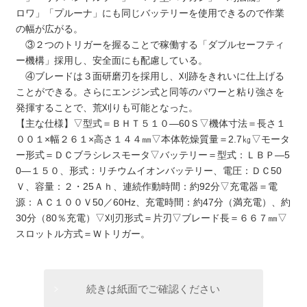
ロワ」「プルーナ」にも同じバッテリーを使用できるので作業
の幅が広がる。
③２つのトリガーを握ることで稼働する「ダブルセーフティ
ー機構」採用し、安全面にも配慮している。
④ブレードは３面研磨刃を採用し、刈跡をきれいに仕上げる
ことができる。さらにエンジン式と同等のパワーと粘り強さを
発揮することで、荒刈りも可能となった。
【主な仕様】▽型式＝ＢＨＴ５１０―60Ｓ▽機体寸法＝長さ１
００１×幅２６１×高さ１４４㎜▽本体乾燥質量＝2.7㎏▽モータ
ー形式＝ＤＣブラシレスモータ▽バッテリー＝型式：ＬＢＰ―5
0―１５０、形式：リチウムイオンバッテリー、電圧：ＤＣ50
Ｖ、容量：２・25Ａｈ、連続作動時間：約92分▽充電器＝電
源：ＡＣ１００Ｖ50／60‌Hz、充電時間：約47分（満充電）、約
30分（80％充電）▽刈刃形式＝片刃▽ブレード長＝６６７㎜▽
スロットル方式＝Ｗトリガー。
続きは紙面でご確認ください