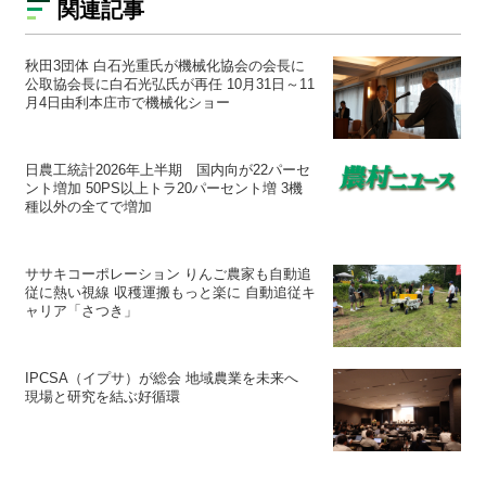
関連記事
秋田3団体 白石光重氏が機械化協会の会長に
公取協会長に白石光弘氏が再任 10月31日～11
月4日由利本庄市で機械化ショー
日農工統計2026年上半期 国内向が22パーセ
ント増加 50PS以上トラ20パーセント増 3機
種以外の全てで増加
ササキコーポレーション りんご農家も自動追
従に熱い視線 収穫運搬もっと楽に 自動追従キ
ャリア「さつき」
IPCSA（イプサ）が総会 地域農業を未来へ
現場と研究を結ぶ好循環