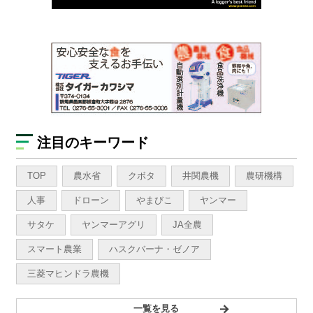
注目のキーワード
TOP
農水省
クボタ
井関農機
農研機構
人事
ドローン
やまびこ
ヤンマー
サタケ
ヤンマーアグリ
JA全農
スマート農業
ハスクバーナ・ゼノア
三菱マヒンドラ農機
一覧を見る