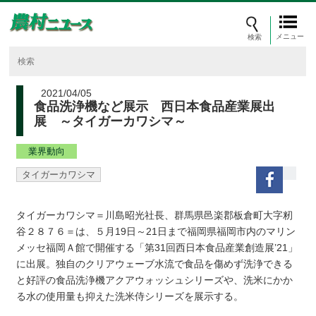
メニュー
2021/04/05
食品洗浄機など展示 西日本食品産業展出
展 ～タイガーカワシマ～
業界動向
タイガーカワシマ
タイガーカワシマ＝川島昭光社長、群馬県邑楽郡板倉町大字籾
谷２８７６＝は、５月19日～21日まで福岡県福岡市内のマリン
メッセ福岡Ａ館で開催する「第31回西日本食品産業創造展’21」
に出展。独自のクリアウェーブ水流で食品を傷めず洗浄できる
と好評の食品洗浄機アクアウォッシュシリーズや、洗米にかか
る水の使用量も抑えた洗米侍シリーズを展示する。