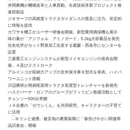
井関農機が機構改革と人事異動。生産技術革新プロジェクト推
進部新設
ジオサーフの高精度トラクタガイダンスの普及に注力。安定的
に情報を提供
カワサキ機工がユーザー研修会開催。新型乗用摘採機も展示
味の素が「アジフォル アミノガード」5.2kg大容量品を発売
住友化学がカット野菜加工生産する愛媛・西条市にセンターを
設置
三菱重工エンジンシステムが新型メイキエンジンの発表会開
催。４及び２ストローク
アルインコが収納力アップの玄米保冷庫８型式を発表。ハイパ
ワーユニット搭載
川辺農研が簡易暗渠用トラクタ装置型トレンチャーを新発売
ハスクバーナ・ゼノアのグループがフィリピン救援活動として
チェンソー500台寄贈
ＪＡ全農の「ゼウシくん」を共同研究。キャラクターの子育て
に活用
キリンと連携。被災地の農業振興に「春告げやさい関連商
品試食会」開催