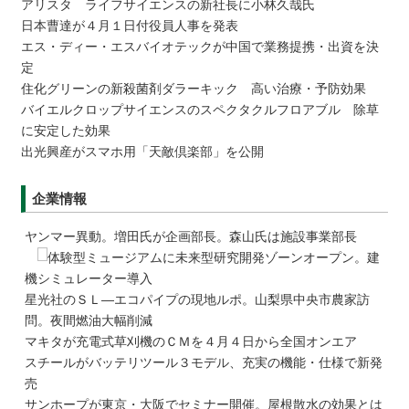
アリスタ ライフサイエンスの新社長に小林久哉氏
日本曹達が４月１日付役員人事を発表
エス・ディー・エスバイオテックが中国で業務提携・出資を決
定
住化グリーンの新殺菌剤ダラーキック 高い治療・予防効果
バイエルクロップサイエンスのスペクタクルフロアブル 除草
に安定した効果
出光興産がスマホ用「天敵倶楽部」を公開
企業情報
ヤンマー異動。増田氏が企画部長。森山氏は施設事業部長
体験型ミュージアムに未来型研究開発ゾーンオープン。建
機シミュレーター導入
星光社のＳＬ―エコパイプの現地ルポ。山梨県中央市農家訪
問。夜間燃油大幅削減
マキタが充電式草刈機のＣＭを４月４日から全国オンエア
スチールがバッテリツール３モデル、充実の機能・仕様で新発
売
サンホープが東京・大阪でセミナー開催。屋根散水の効果とは