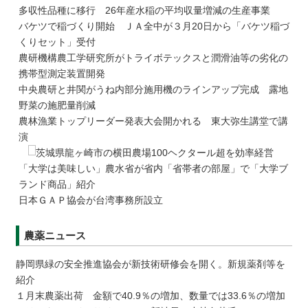
多収性品種に移行 26年産水稲の平均収量増減の生産事業
バケツで稲づくり開始 ＪＡ全中が３月20日から「バケツ稲づ
くりセット」受付
農研機構農工学研究所がトライボテックスと潤滑油等の劣化の
携帯型測定装置開発
中央農研と井関がうね内部分施用機のラインアップ完成 露地
野菜の施肥量削減
農林漁業トップリーダー発表大会開かれる 東大弥生講堂で講
演
茨城県龍ヶ崎市の横田農場100ヘクタール超を効率経営
「大学は美味しい」農水省が省内「省帯者の部屋」で「大学ブ
ランド商品」紹介
日本ＧＡＰ協会が台湾事務所設立
農薬ニュース
静岡県緑の安全推進協会が新技術研修会を開く。新規薬剤等を
紹介
１月末農薬出荷 金額で40.9％の増加、数量では33.6％の増加