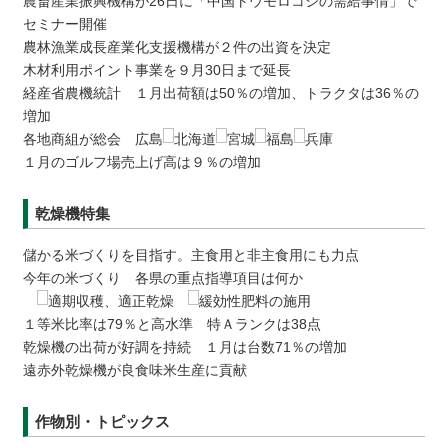
農畜産業振興機構が26日に「中国トウモロコシの需給事情」で
セミナー開催
農林漁業成長産業化支援機構が２件の出資を決定
木材利用ポイント事業を９月30日まで延長
経産省農機統計 １月出荷額は50％の増加、トラクタは36％の
増加
各地商組が総会 広島
北海道
宮城
福島
兵庫
１月のゴルフ場売上げ高は９％の増加
乾燥機特集
儲かる米づくりを目指す。主食用と非主食用にも力点
今年の米づくり 各県の重点指導項目は何か
適期収穫、適正乾燥
緩効性肥料の施用
１等米比率は79％と高水準 特Ａランクは38点
乾燥機の出荷が好調を持続 １月は台数71％の増加
遠赤外乾燥機が良食味米生産に貢献
作物別・トピックス