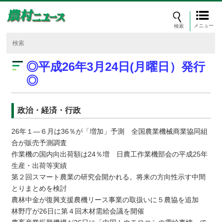
メニュー
◎平成26年3月24日(月曜日）発行
◎
政治・経済・行政
26年１―６月は36％が「増加」予測 全国農業機械商業協同組
合が販売予測調査
作業機の国内向出荷額は24％増 日農工作業機部会の平成25年
生産・出荷等実績
第２回スマート農業の研究会開かれる。将来の方向性示す中間
とりまとめを検討
農林中金が復興支援農機リース事業の取扱いに５農協を追加
林野庁が26日に第４回木材需給会議を開催